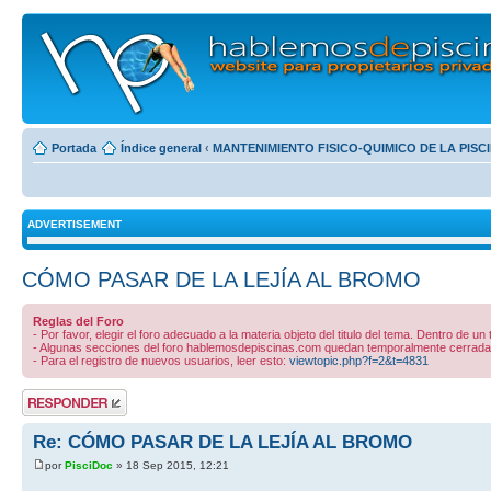
Portada
Índice general
‹
MANTENIMIENTO FISICO-QUIMICO DE LA PISC
ADVERTISEMENT
CÓMO PASAR DE LA LEJÍA AL BROMO
Reglas del Foro
- Por favor, elegir el foro adecuado a la materia objeto del titulo del tema. Dentro de un
- Algunas secciones del foro hablemosdepiscinas.com quedan temporalmente cerradas 
- Para el registro de nuevos usuarios, leer esto:
viewtopic.php?f=2&t=4831
Publicar una
respuesta
Re: CÓMO PASAR DE LA LEJÍA AL BROMO
por
PisciDoc
» 18 Sep 2015, 12:21