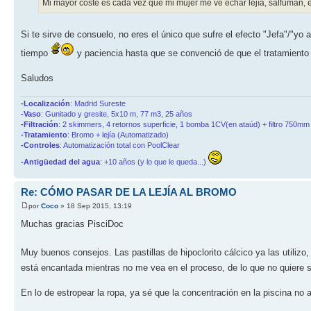
Mi mayor coste es cada vez que mi mujer me ve echar lejía, salfuman, et
Si te sirve de consuelo, no eres el único que sufre el efecto "Jefa"/"y
tiempo
y paciencia hasta que se convenció de que el tratamiento 
Saludos
-Localización
: Madrid Sureste
-Vaso
: Gunitado y gresite, 5x10 m, 77 m3, 25 años
-Filtración
: 2 skimmers, 4 retornos superficie, 1 bomba 1CV(en ataúd) + filtro 750mm 
-Tratamiento
: Bromo + lejía (Automatizado)
-Controles
: Automatización total con PoolClear
-Antigüedad del agua
: +10 años (y lo que le queda...)
Re: CÓMO PASAR DE LA LEJÍA AL BROMO
por
Coco
» 18 Sep 2015, 13:19
Muchas gracias PisciDoc
Muy buenos consejos. Las pastillas de hipoclorito cálcico ya las utilizo,
está encantada mientras no me vea en el proceso, de lo que no quiere sa
En lo de estropear la ropa, ya sé que la concentración en la piscina no af