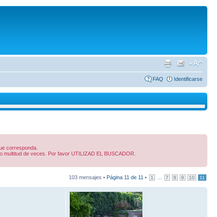
FAQ
Identificarse
 que corresponda.
dido multitud de veces. Por favor UTILIZAD EL BUSCADOR.
103 mensajes •
Página
11
de
11
•
...
1
7
8
9
10
11