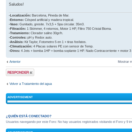
Saludos!
-Localización:
Barcelona, Pineda de Mar.
-Entorno:
Césped artificial y madera tropical.
-Vaso:
Gunitado, gresite. 7x3,5 + Spa circular. 35m3.
-Filtración:
1 Skimmer, 4 retornos, Motor 1 HP, Filtro 750 Cristal Bioma.
-Tratamiento:
Clorador salino 30gr/h.
-Controles:
pH y Redox auto.
-Análisis:
Kit Taylor, Fotometro 5 en 1 + tiras fosfatos.
-Climatización:
4 Placas solares PE con sensor de Temp.
-Otros:
4 Jets + bomba 1HP + bomba soplante 1 HP. Nado Contracorriente + motor 3
Anterior
Mostrar m
Publicar una
respuesta
Volver a Tratamiento del agua
ADVERTISEMENT
¿QUIÉN ESTÁ CONECTADO?
Usuarios navegando por este Foro: No hay usuarios registrados visitando el Foro y 9 in