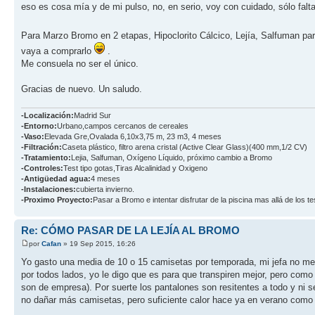
eso es cosa mía y de mi pulso, no, en serio, voy con cuidado, sólo falt
Para Marzo Bromo en 2 etapas, Hipoclorito Cálcico, Lejía, Salfuman pa
vaya a comprarlo
.
Me consuela no ser el único.
Gracias de nuevo. Un saludo.
-Localización:
Madrid Sur
-Entorno:
Urbano,campos cercanos de cereales
-Vaso:
Elevada Gre,Ovalada 6,10x3,75 m, 23 m3, 4 meses
-Filtración:
Caseta plástico, filtro arena cristal (Active Clear Glass)(400 mm,1/2 CV)
-Tratamiento:
Lejia, Salfuman, Oxígeno Líquido, próximo cambio a Bromo
-Controles:
Test tipo gotas,Tiras Alcalinidad y Oxigeno
-Antigüedad agua:
4 meses
-Instalaciones:
cubierta invierno.
-Proximo Proyecto:
Pasar a Bromo e intentar disfrutar de la piscina mas allá de los te
Re: CÓMO PASAR DE LA LEJÍA AL BROMO
por
Cafan
» 19 Sep 2015, 16:26
Yo gasto una media de 10 o 15 camisetas por temporada, mi jefa no me e
por todos lados, yo le digo que es para que transpiren mejor, pero co
son de empresa). Por suerte los pantalones son resitentes a todo y ni s
no dañar más camisetas, pero suficiente calor hace ya en verano como 