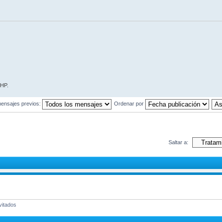
 HP.
ensajes previos:
Ordenar por
Saltar a:
vitados