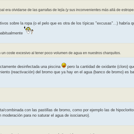
al era olvidarse de las garrafas de lejía (y sus inconvenientes más allá de estrope
vos sobre la ropa (o el pelo que es otra de los típicas "excusas"...) habría q
 habitualmente
n un coste excesivo al tener poco volumen de agua en nuestros charquitos.
fectamente desinfectada una piscina
pero la cantidad de oxidante (cloro) q
amiento (reactivación) del bromo que ya hay en el agua (banco de bromo) es 
a/combinada con las pastillas de bromo, como por ejemplo las de hipoclorito 
n moderación para no saturar el agua de isocianuro).