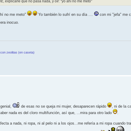
c, explicarle que no pasa nada, y oír: "yo ahí no me meto"
o ahí no me meto"
Yo también lo sufrí en su día ....
con mi "jefa" me c
era inocuo.
con zeolitas (en caseta)
 genial,
de esas no se queja mi mujer, desaparecen rápido
, ni de la c
ber nada es del cloro multifunción, así que, ...mira para otro lado
.
ecta a nada, ni ropa, ni al pelo ni a los ojos...me refería a mi ropa cuando tra