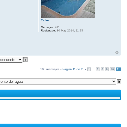
Cafan
Mensajes:
411
Registrado:
30 May 2014, 11:25
103 mensajes •
Página
11
de
11
•
...
1
7
8
9
10
11