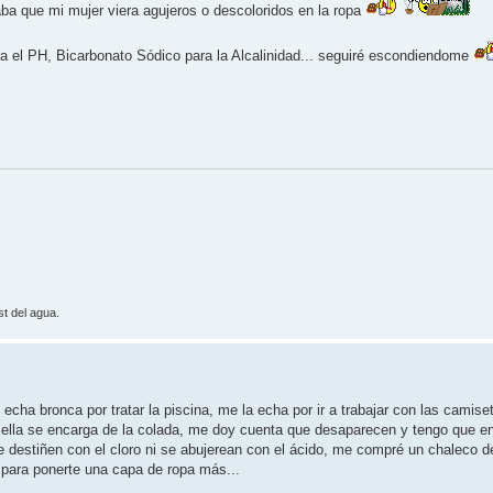
aba que mi mujer viera agujeros o descoloridos en la ropa
ra el PH, Bicarbonato Sódico para la Alcalinidad... seguiré escondiendome
st del agua.
cha bronca por tratar la piscina, me la echa por ir a trabajar con las camis
mo ella se encarga de la colada, me doy cuenta que desaparecen y tengo que 
e destiñen con el cloro ni se abujerean con el ácido, me compré un chaleco d
para ponerte una capa de ropa más...