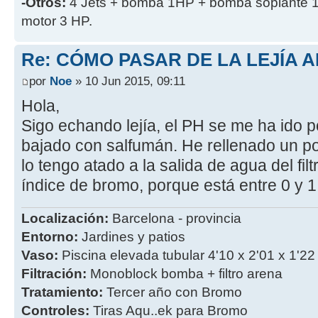
-Otros:
4 Jets + bomba 1HP + bomba soplante 1
motor 3 HP.
Re: CÓMO PASAR DE LA LEJÍA 
por
Noe
» 10 Jun 2015, 09:11
Hola,
Sigo echando lejía, el PH se me ha ido p
bajado con salfumán. He rellenado un poco
lo tengo atado a la salida de agua del filt
índice de bromo, porque está entre 0 y 1 a
Localización:
Barcelona - provincia
Entorno:
Jardines y patios
Vaso:
Piscina elevada tubular 4'10 x 2'01 x 1'22
Filtración:
Monoblock bomba + filtro arena
Tratamiento:
Tercer año con Bromo
Controles:
Tiras Aqu..ek para Bromo