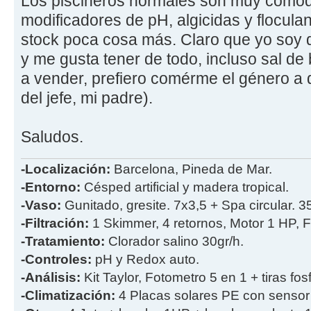
Los piscineros normales son muy comodo
modificadores de pH, algicidas y flocula
stock poca cosa más. Claro que yo soy 
y me gusta tener de todo, incluso sal d
a vender, prefiero comérme el género a 
del jefe, mi padre).
Saludos.
-Localización:
Barcelona, Pineda de Mar.
-Entorno:
Césped artificial y madera tropical.
-Vaso:
Gunitado, gresite. 7x3,5 + Spa circular. 
-Filtración:
1 Skimmer, 4 retornos, Motor 1 HP, Fi
-Tratamiento:
Clorador salino 30gr/h.
-Controles:
pH y Redox auto.
-Análisis:
Kit Taylor, Fotometro 5 en 1 + tiras fos
-Climatización:
4 Placas solares PE con sensor