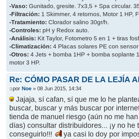
-Vaso:
Gunitado, gresite. 7x3,5 + Spa circular. 
-Filtración:
1 Skimmer, 4 retornos, Motor 1 HP, Fi
-Tratamiento:
Clorador salino 30gr/h.
-Controles:
pH y Redox auto.
-Análisis:
Kit Taylor, Fotometro 5 en 1 + tiras fos
-Climatización:
4 Placas solares PE con sensor
-Otros:
4 Jets + bomba 1HP + bomba soplante 1
motor 3 HP.
Re: CÓMO PASAR DE LA LEJÍA 
por
Noe
» 08 Jun 2015, 14:34
Jajaja, sí cafan, sí que me lo he plant
buscar, buscar y más buscar por interne
tienda de manuel riesgo (aún no me han
días) consultar distribuidores... ¡y no he
conseguirlo!!!
ya casi lo doy por impos