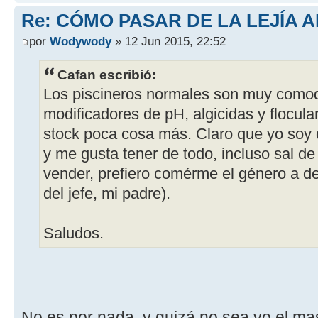
Re: CÓMO PASAR DE LA LEJÍA 
por
Wodywody
» 12 Jun 2015, 22:52
Cafan escribió:
Los piscineros normales son muy comodo
modificadores de pH, algicidas y flocula
stock poca cosa más. Claro que yo soy 
y me gusta tener de todo, incluso sal d
vender, prefiero comérme el género a d
del jefe, mi padre).
Saludos.
No es por nada, y quizá no sea yo el mas