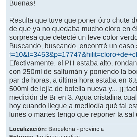
Buenas!
Resulta que tuve que poner ótro chute de
de que ya no quedaba mucho cloro en é
sorpresa que detecté un leve color verd
Buscando, buscando, encontré un caso s
f=10&t=3453&p=17747&hilit=cloro+de+
Efectivamente, el PH estaba alto, rondan
con 250ml de salfumán y poniendo la bo
par de horas, a última hora estaba en 6.
500ml de lejía de botella nueva y... ¡¡¡tac
medición de Br en 3. Agua cristalina cua
hoy cuando llegue a mediodía qué tal está
lunes o martes tengo que reponer la sal
Localización:
Barcelona - provincia
Entorno:
Jardines y patios