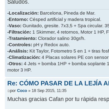
Saludos.
-Localización:
Barcelona, Pineda de Mar.
-Entorno:
Césped artificial y madera tropical.
-Vaso:
Gunitado, gresite. 7x3,5 + Spa circular. 
-Filtración:
1 Skimmer, 4 retornos, Motor 1 HP, Fi
-Tratamiento:
Clorador salino 30gr/h.
-Controles:
pH y Redox auto.
-Análisis:
Kit Taylor, Fotometro 5 en 1 + tiras fos
-Climatización:
4 Placas solares PE con sensor
-Otros:
4 Jets + bomba 1HP + bomba soplante 1
motor 3 HP.
Re: CÓMO PASAR DE LA LEJÍA 
por
Coco
» 18 Sep 2015, 11:35
Muchas gracias Cafan por tu rápida res