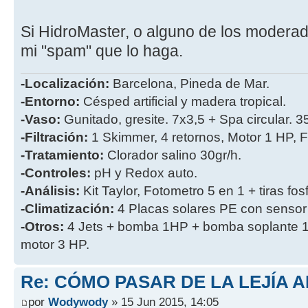
Si HidroMaster, o alguno de los modera
mi "spam" que lo haga.
-Localización:
Barcelona, Pineda de Mar.
-Entorno:
Césped artificial y madera tropical.
-Vaso:
Gunitado, gresite. 7x3,5 + Spa circular. 
-Filtración:
1 Skimmer, 4 retornos, Motor 1 HP, Fi
-Tratamiento:
Clorador salino 30gr/h.
-Controles:
pH y Redox auto.
-Análisis:
Kit Taylor, Fotometro 5 en 1 + tiras fos
-Climatización:
4 Placas solares PE con sensor
-Otros:
4 Jets + bomba 1HP + bomba soplante 1
motor 3 HP.
Re: CÓMO PASAR DE LA LEJÍA 
por
Wodywody
» 15 Jun 2015, 14:05