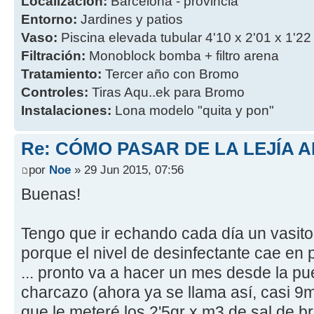
Localización:
Barcelona - provincia
Entorno:
Jardines y patios
Vaso:
Piscina elevada tubular 4'10 x 2'01 x 1'22
Filtración:
Monoblock bomba + filtro arena
Tratamiento:
Tercer año con Bromo
Controles:
Tiras Aqu..ek para Bromo
Instalaciones:
Lona modelo "quita y pon"
Re: CÓMO PASAR DE LA LEJÍA 
por
Noe
» 29 Jun 2015, 07:56
Buenas!
Tengo que ir echando cada día un vasito 
porque el nivel de desinfectante cae en 
... pronto va a hacer un mes desde la p
charcazo (ahora ya se llama así, casi 
que le meteré los 2'5gr x m3 de sal de b