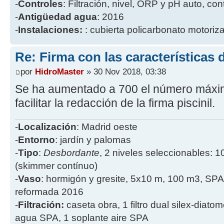
-
Controles
: Filtración, nivel, ORP y pH auto, co
-
Antigüedad agua
: 2016
-
Instalaciones:
: cubierta policarbonato motoriz
Re: Firma con las características d
por
HidroMaster
» 30 Nov 2018, 03:38
Se ha aumentado a 700 el número máxim
facilitar la redacción de la firma piscinil.
-
Localización
: Madrid oeste
-
Entorno
: jardín y palomas
-
Tipo
:
Desbordante
, 2 niveles seleccionables: 1
(skimmer contínuo)
-
Vaso
: hormigón y gresite, 5x10 m, 100 m3, SPA
reformada 2016
-
Filtración:
caseta obra, 1 filtro dual silex-diatome
agua SPA, 1 soplante aire SPA