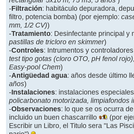
rectangular 5x10 m, 75 m3, 5 años
)
-
Filtración
: habitáculo depuradora, depur
filtro, potencia bomba) (por ejemplo:
caset
mm, 1/2 CV)
)
-
Tratamiento
: Desinfectante principal y
pastillas de tricloro en skimmer
)
-
Controles
: Intrumentos y controladores
test tipo gotas (cloro OTO, pH fenol roj
Easy-pool Chem
)
-
Antigüedad agua
: años desde último ll
años
)
-
Instalaciones
: instalaciones especiales
policarbonato motorizada, limpiafondos 
-
Observaciones
: lo que se os ocurra de
incluido un buen chascarrillo
(por eje
Escribir un Libro, el Titulo sera "Las Pis