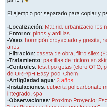
pario")
El ejemplo por separado para copiar y p
-
Localización
:
Madrid, urbanizaciones 
-
Entorno
:
pinos y ardillas
-
Vaso
:
hormigón proyectado y gresite, r
años
-
Filtración
:
caseta de obra, filtro silex 
-
Tratamiento
:
pastillas de tricloro en s
-
Controles
:
test tipo gotas (cloro OTO, p
de ORP/pH Easy-pool Chem
-
Antigüedad agua
:
3 años
-
Instalaciones
:
cubierta policarbonato m
integrado, spa
-
Observaciones
:
Proximo Proyecto: Escri