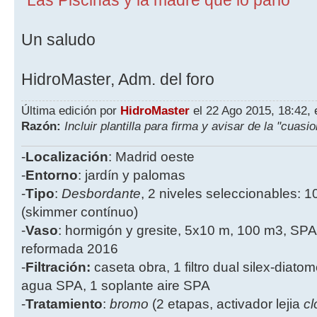
"Las Piscinas y la madre que lo pario"
Un saludo
HidroMaster, Adm. del foro
Última edición por
HidroMaster
el 22 Ago 2015, 18:42, 
Razón:
Incluir plantilla para firma y avisar de la "cuasi
-
Localización
: Madrid oeste
-
Entorno
: jardín y palomas
-
Tipo
:
Desbordante
, 2 niveles seleccionables: 1
(skimmer contínuo)
-
Vaso
: hormigón y gresite, 5x10 m, 100 m3, SPA
reformada 2016
-
Filtración:
caseta obra, 1 filtro dual silex-diatome
agua SPA, 1 soplante aire SPA
-
Tratamiento
:
bromo
(2 etapas, activador lejia
cl