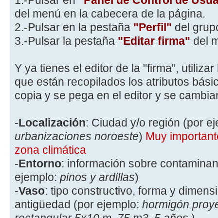
1.-Pulsar en
"Panel de Control de Usua
del menú en la cabecera de la página.
2.-Pulsar en la pestaña
"Perfil"
del grupo
3.-Pulsar la pestaña
"Editar firma"
del m
Y ya tienes el editor de la "firma", utilizar
que están recopilados los atributos bási
copia y se pega en el editor y se cambia
-
Localización
: Ciudad y/o región (por e
urbanizaciones noroeste
)
Muy importante
zona climática
-
Entorno
: información sobre contaminant
ejemplo:
pinos y ardillas
)
-
Vaso
: tipo constructivo, forma y dimen
antigüedad (por ejemplo:
hormigón proye