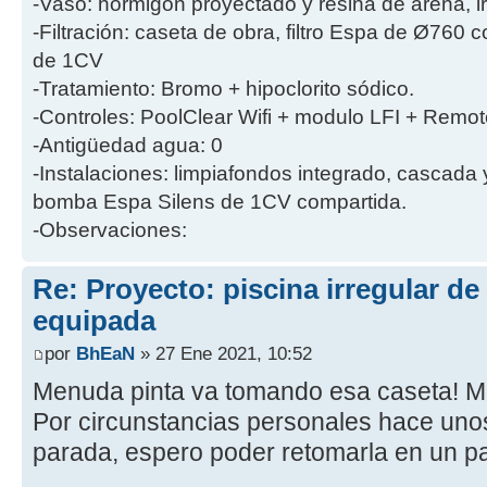
-Vaso: hormigón proyectado y resina de arena, i
-Filtración: caseta de obra, filtro Espa de Ø760
de 1CV
-Tratamiento: Bromo + hipoclorito sódico.
-Controles: PoolClear Wifi + modulo LFI + Remot
-Antigüedad agua: 0
-Instalaciones: limpiafondos integrado, cascada
bomba Espa Silens de 1CV compartida.
-Observaciones:
Re: Proyecto: piscina irregular d
equipada
por
BhEaN
» 27 Ene 2021, 10:52
Menuda pinta va tomando esa caseta! Me
Por circunstancias personales hace uno
parada, espero poder retomarla en un pa