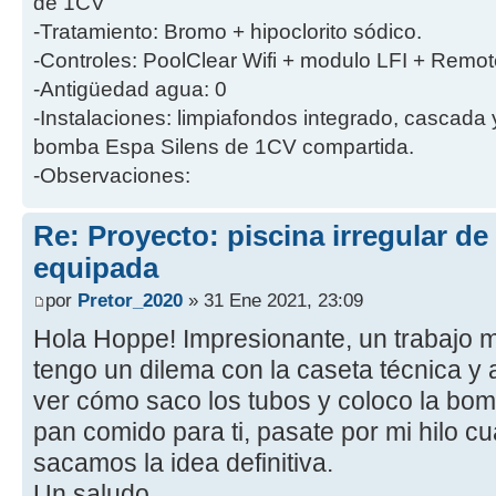
de 1CV
-Tratamiento: Bromo + hipoclorito sódico.
-Controles: PoolClear Wifi + modulo LFI + Remot
-Antigüedad agua: 0
-Instalaciones: limpiafondos integrado, cascada
bomba Espa Silens de 1CV compartida.
-Observaciones:
Re: Proyecto: piscina irregular d
equipada
por
Pretor_2020
» 31 Ene 2021, 23:09
Hola Hoppe! Impresionante, un trabajo mu
tengo un dilema con la caseta técnica y 
ver cómo saco los tubos y coloco la bomb
pan comido para ti, pasate por mi hilo c
sacamos la idea definitiva.
Un saludo