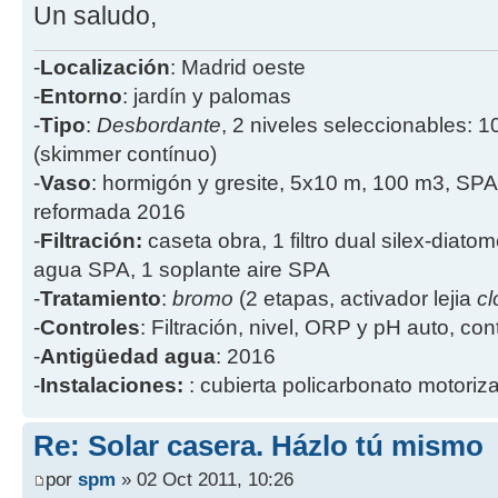
Un saludo,
-
Localización
: Madrid oeste
-
Entorno
: jardín y palomas
-
Tipo
:
Desbordante
, 2 niveles seleccionables: 1
(skimmer contínuo)
-
Vaso
: hormigón y gresite, 5x10 m, 100 m3, SPA
reformada 2016
-
Filtración:
caseta obra, 1 filtro dual silex-diatome
agua SPA, 1 soplante aire SPA
-
Tratamiento
:
bromo
(2 etapas, activador lejia
cl
-
Controles
: Filtración, nivel, ORP y pH auto, co
-
Antigüedad agua
: 2016
-
Instalaciones:
: cubierta policarbonato motoriz
Re: Solar casera. Házlo tú mismo
por
spm
» 02 Oct 2011, 10:26