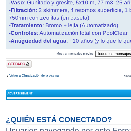
-Vaso
: Gunitado y gresite, 5x10 m, 77 m3, 25 a
-Filtración
: 2 skimmers, 4 retornos superficie, 1
750mm con zeolitas (en caseta)
-Tratamiento
: Bromo + lejía (Automatizado)
-Controles
: Automatización total con PoolClear
-Antigüedad del agua
: +10 años (y lo que le qu
Mostrar mensajes previos:
Tema cerrado
Volver a Climatización de la piscina
Salta
ADVERTISEMENT
¿QUIÉN ESTÁ CONECTADO?
Usuarios navegando por este Foro: 