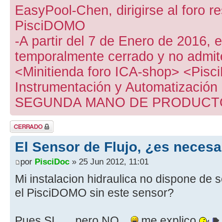
EasyPool-Chen, dirigirse al foro r
PisciDOMO
-A partir del 7 de Enero de 2016,
temporalmente cerrado y no admit
<Minitienda foro ICA-shop> <Pisc
Instrumentación y Automatizació
SEGUNDA MANO DE PRODUCTO
Tema cerrado
El Sensor de Flujo, ¿es necesa
por
PisciDoc
» 25 Jun 2012, 11:01
Mi instalacion hidraulica no dispone de 
el PisciDOMO sin este sensor?
Pues SI ..... pero NO...
me explico