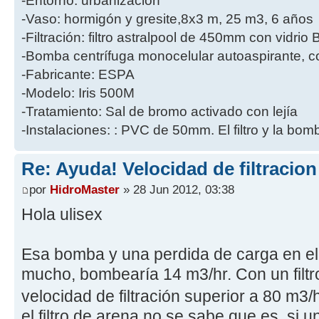
-Entorno: urbanizacion
-Vaso: hormigón y gresite,8x3 m, 25 m3, 6 años
-Filtración: filtro astralpool de 450mm con vidri
-Bomba centrífuga monocelular autoaspirante, co
-Fabricante: ESPA
-Modelo: Iris 500M
-Tratamiento: Sal de bromo activado con lejía
-Instalaciones: : PVC de 50mm. El filtro y la bo
Re: Ayuda! Velocidad de filtracio
por
HidroMaster
» 28 Jun 2012, 03:38
Hola ulisex
Esa bomba y una perdida de carga en el 
mucho, bombearía 14 m3/hr. Con un filtr
velocidad de filtración superior a 80 m3
el filtro de arena no se sabe que es, si u