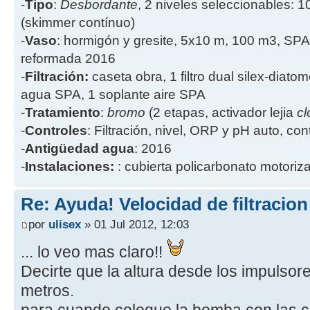
-
Tipo
:
Desbordante
, 2 niveles seleccionables: 1
(skimmer contínuo)
-
Vaso
: hormigón y gresite, 5x10 m, 100 m3, SPA
reformada 2016
-
Filtración:
caseta obra, 1 filtro dual silex-diatome
agua SPA, 1 soplante aire SPA
-
Tratamiento
:
bromo
(2 etapas, activador lejia
cl
-
Controles
: Filtración, nivel, ORP y pH auto, co
-
Antigüedad agua
: 2016
-
Instalaciones:
: cubierta policarbonato motoriz
Re: Ayuda! Velocidad de filtracio
por
ulisex
» 01 Jul 2012, 12:03
... lo veo mas claro!!
Decirte que la altura desde los impulsor
metros.