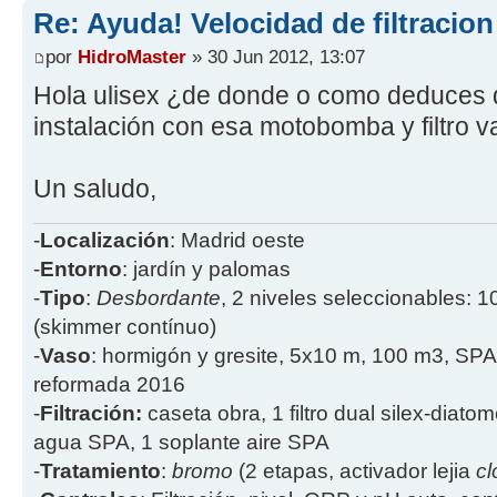
Re: Ayuda! Velocidad de filtracio
por
HidroMaster
» 30 Jun 2012, 13:07
Hola ulisex ¿de donde o como deduces q
instalación con esa motobomba y filtro v
Un saludo,
-
Localización
: Madrid oeste
-
Entorno
: jardín y palomas
-
Tipo
:
Desbordante
, 2 niveles seleccionables: 1
(skimmer contínuo)
-
Vaso
: hormigón y gresite, 5x10 m, 100 m3, SPA
reformada 2016
-
Filtración:
caseta obra, 1 filtro dual silex-diatome
agua SPA, 1 soplante aire SPA
-
Tratamiento
:
bromo
(2 etapas, activador lejia
cl