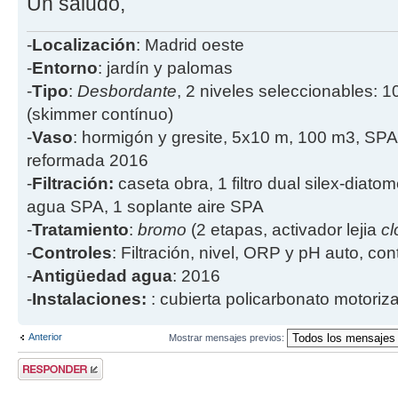
Un saludo,
-
Localización
: Madrid oeste
-
Entorno
: jardín y palomas
-
Tipo
:
Desbordante
, 2 niveles seleccionables: 1
(skimmer contínuo)
-
Vaso
: hormigón y gresite, 5x10 m, 100 m3, SPA
reformada 2016
-
Filtración:
caseta obra, 1 filtro dual silex-diatome
agua SPA, 1 soplante aire SPA
-
Tratamiento
:
bromo
(2 etapas, activador lejia
cl
-
Controles
: Filtración, nivel, ORP y pH auto, co
-
Antigüedad agua
: 2016
-
Instalaciones:
: cubierta policarbonato motoriz
Anterior
Mostrar mensajes previos:
Publicar una
respuesta