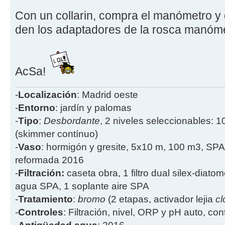
Con un collarin, compra el manómetro y 
den los adaptadores de la rosca manómetr
AcSa!
-
Localización
: Madrid oeste
-
Entorno
: jardín y palomas
-
Tipo
:
Desbordante
, 2 niveles seleccionables: 1
(skimmer contínuo)
-
Vaso
: hormigón y gresite, 5x10 m, 100 m3, SPA
reformada 2016
-
Filtración:
caseta obra, 1 filtro dual silex-diatome
agua SPA, 1 soplante aire SPA
-
Tratamiento
:
bromo
(2 etapas, activador lejia
cl
-
Controles
: Filtración, nivel, ORP y pH auto, co