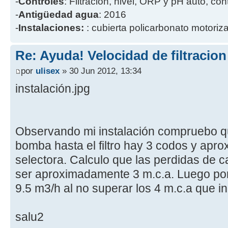
-
Controles
: Filtración, nivel, ORP y pH auto, co
-
Antigüedad agua
: 2016
-
Instalaciones:
: cubierta policarbonato motoriz
Re: Ayuda! Velocidad de filtracio
por
ulisex
» 30 Jun 2012, 13:34
instalación.jpg
Observando mi instalación compruebo qu
bomba hasta el filtro hay 3 codos y apro
selectora. Calculo que las perdidas de ca
ser aproximadamente 3 m.c.a. Luego por
9.5 m3/h al no superar los 4 m.c.a que in
salu2