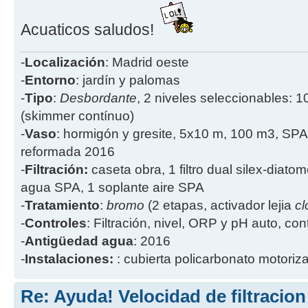
Acuaticos saludos!
-
Localización
: Madrid oeste
-
Entorno
: jardín y palomas
-
Tipo
:
Desbordante
, 2 niveles seleccionables: 1
(skimmer contínuo)
-
Vaso
: hormigón y gresite, 5x10 m, 100 m3, SPA
reformada 2016
-
Filtración:
caseta obra, 1 filtro dual silex-diatome
agua SPA, 1 soplante aire SPA
-
Tratamiento
:
bromo
(2 etapas, activador lejia
cl
-
Controles
: Filtración, nivel, ORP y pH auto, co
-
Antigüedad agua
: 2016
-
Instalaciones:
: cubierta policarbonato motoriz
Re: Ayuda! Velocidad de filtracio