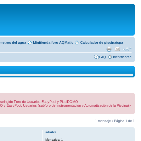
ámetros del agua
Minitienda foro AQMatic
Calculador de piscina/spa
FAQ
Identificarse
 restringido Foro de Usuarios EasyPool y PisciDOMO
O y EasyPool: Usuarios (subforo de Instrumentación y Automatización de la Piscina)>
1 mensaje • Página
1
de
1
sdsilva
Mensajes:
1