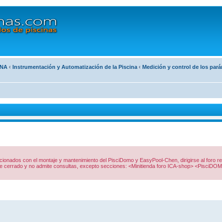
INA
‹
Instrumentación y Automatización de la Piscina
‹
Medición y control de los par
lacionados con el montaje y mantenimiento del PisciDomo y EasyPool-Chen, dirigirse al foro
te cerrado y no admite consultas, excepto secciones: <Minitienda foro ICA-shop> <PisciDOM