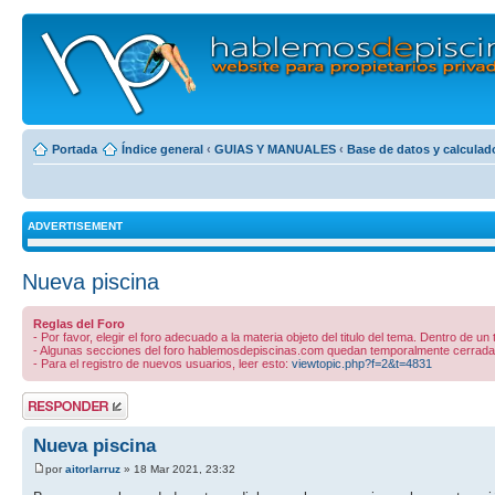
Portada
Índice general
‹
GUIAS Y MANUALES
‹
Base de datos y calculado
ADVERTISEMENT
Nueva piscina
Reglas del Foro
- Por favor, elegir el foro adecuado a la materia objeto del titulo del tema. Dentro de un
- Algunas secciones del foro hablemosdepiscinas.com quedan temporalmente cerradas 
- Para el registro de nuevos usuarios, leer esto:
viewtopic.php?f=2&t=4831
Publicar una
respuesta
Nueva piscina
por
aitorlarruz
» 18 Mar 2021, 23:32