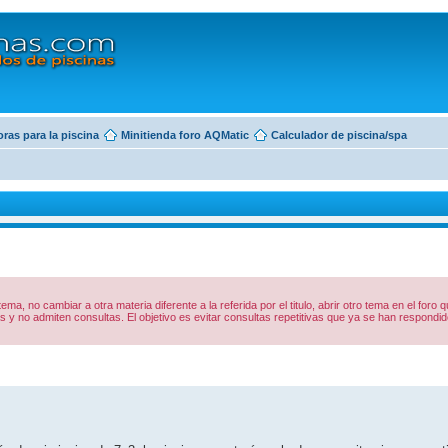
ras para la piscina
Minitienda foro AQMatic
Calculador de piscina/spa
 tema, no cambiar a otra materia diferente a la referida por el titulo, abrir otro tema en el foro
y no admiten consultas. El objetivo es evitar consultas repetitivas que ya se han respon