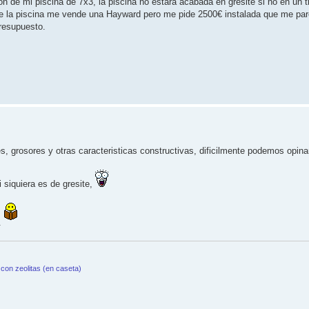
 de mi piscina de 7x3, la piscina no estará acabada en gresite si no en un ti
e la piscina me vende una Hayward pero me pide 2500€ instalada que me par
resupuesto.
s, grosores y otras caracteristicas constructivas, dificilmente podemos opin
 siquiera es de gresite,
..
con zeolitas (en caseta)