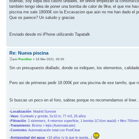
Buenas; soy kepa dsd castro urdiales, en breve empiezan la construcción
también tengo idea de poner una bomba de calor de 9kw, el que me hac
piscina me sale 18000€ sin la Excavacion que aún no me han dado el p
Que os parece? Un saludo y gracias
Enviado desde mi iPhone utilizando Tapatalk
Re: Nueva piscina
por
PisciDoc
» 19 Mar 2021, 00:30
Sin un presupuesto dtallado, donde se indiquen, los elementos, calidade
Pero asi de primeras pedir 18.000€ por una piscina de ese tamño, que ni
Si buscas un poco en el foro, sabras porque no recomendamos el liner.
-Localización
: Madrid Sureste
-Vaso
: Gunitado y gresite, 5x10 m, 77 m3, 25 años
-Filtración
: 2 skimmers, 4 retornos superficie, 1 bomba 1CV(en ataúd) + filtro 750mm 
-Tratamiento
: Bromo + lejía (Automatizado)
-Controles
: Automatización total con PoolClear
-Antigüedad del agua
: +10 años (y lo que le queda...)