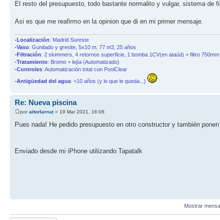
El resto del presupuesto, todo bastante normalito y vulgar, sistema de f
Asi es que me reafirmo en la opinion que di en mi primer mensaje.
-Localización
: Madrid Sureste
-Vaso
: Gunitado y gresite, 5x10 m, 77 m3, 25 años
-Filtración
: 2 skimmers, 4 retornos superficie, 1 bomba 1CV(en ataúd) + filtro 750mm 
-Tratamiento
: Bromo + lejía (Automatizado)
-Controles
: Automatización total con PoolClear
-Antigüedad del agua
: +10 años (y lo que le queda...)
Re: Nueva piscina
por
aitorlarruz
» 19 Mar 2021, 16:06
Pues nada! He pedido presupuesto en otro constructor y también p
Enviado desde mi iPhone utilizando Tapatalk
Mostrar mensa