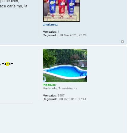
po de liner,
ece carísimo, la
aitorlarruz
Mensajes:
7
Registrado:
18 Mar 2021, 23:26
ar
PisciDoc
Moderador/Administrador
Mensajes:
2487
Registrado:
30 Oct 2010, 17:44