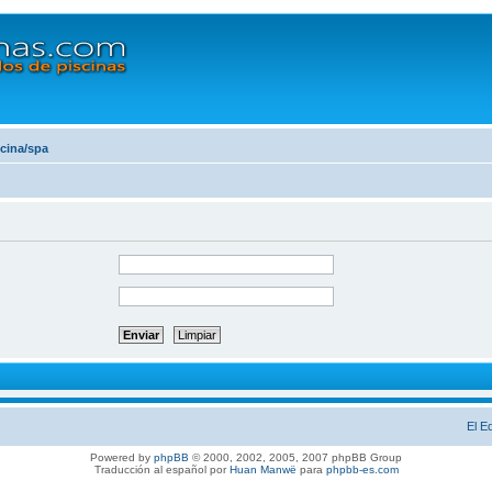
scina/spa
El E
Powered by
phpBB
© 2000, 2002, 2005, 2007 phpBB Group
Traducción al español por
Huan Manwë
para
phpbb-es.com