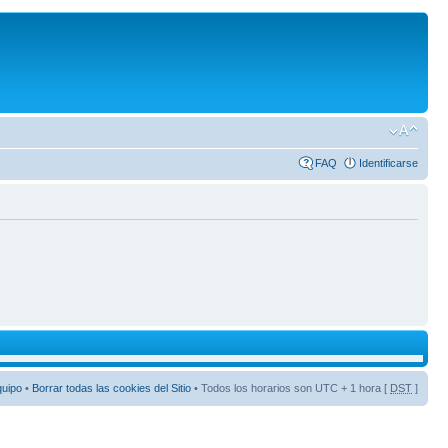
FAQ
Identificarse
quipo
•
Borrar todas las cookies del Sitio
• Todos los horarios son UTC + 1 hora [
DST
]