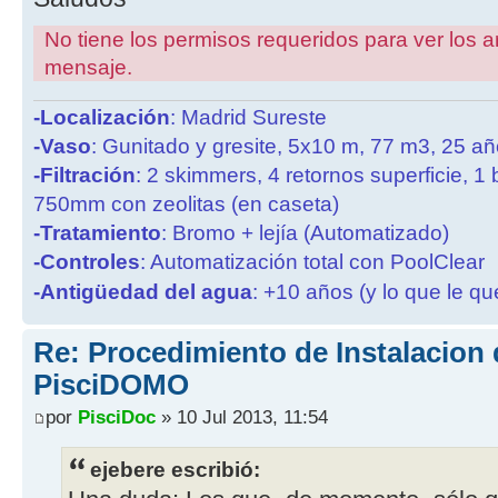
No tiene los permisos requeridos para ver los a
mensaje.
-Localización
: Madrid Sureste
-Vaso
: Gunitado y gresite, 5x10 m, 77 m3, 25 a
-Filtración
: 2 skimmers, 4 retornos superficie, 1
750mm con zeolitas (en caseta)
-Tratamiento
: Bromo + lejía (Automatizado)
-Controles
: Automatización total con PoolClear
-Antigüedad del agua
: +10 años (y lo que le qu
Re: Procedimiento de Instalacion 
PisciDOMO
por
PisciDoc
» 10 Jul 2013, 11:54
ejebere escribió: