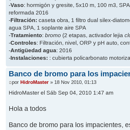
-
Vaso
: hormigón y gresite, 5x10 m, 100 m3, SPA
reformada 2016
-
Filtración:
caseta obra, 1 filtro dual silex-diatome
agua SPA, 1 soplante aire SPA
-
Tratamiento
:
bromo
(2 etapas, activador lejia
cl
-
Controles
: Filtración, nivel, ORP y pH auto, co
-
Antigüedad agua
: 2016
-
Instalaciones:
: cubierta policarbonato motoriz
Banco de bromo para los impacie
por
HidroMaster
» 18 Nov 2010, 01:13
HidroMaster el Sáb Sep 04, 2010 1:47 am
Hola a todos
Banco de bromo para los impacientes, es 