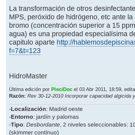
La transformación de otros desinfectante
MPS, peróxido de hidrógeno, etc ante la
bromo (concentración superior a 15 ppm
agua) es una propiedad especialísima d
capitulo aparte
http://hablemosdepiscina
f=7&t=123
HidroMaster
Última edición por
PisciDoc
el 03 Abr 2011, 18:59, edit
Razón:
Rev 30-12-2010 Incorporar capacidad algicida y
-
Localización
: Madrid oeste
-
Entorno
: jardín y palomas
-
Tipo
:
Desbordante
, 2 niveles seleccionables: 1
(skimmer contínuo)