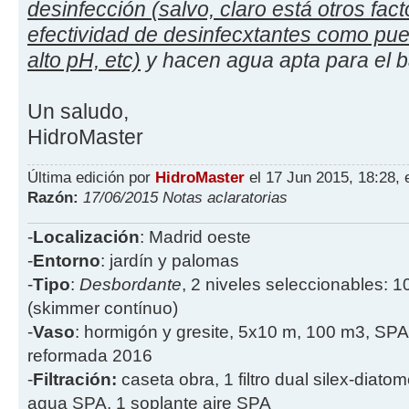
desinfección (salvo, claro está otros fac
efectividad de desinfecxtantes como pued
alto pH, etc)
y hacen agua apta para el 
Un saludo,
HidroMaster
Última edición por
HidroMaster
el 17 Jun 2015, 18:28, e
Razón:
17/06/2015 Notas aclaratorias
-
Localización
: Madrid oeste
-
Entorno
: jardín y palomas
-
Tipo
:
Desbordante
, 2 niveles seleccionables: 1
(skimmer contínuo)
-
Vaso
: hormigón y gresite, 5x10 m, 100 m3, SPA
reformada 2016
-
Filtración:
caseta obra, 1 filtro dual silex-diatome
agua SPA, 1 soplante aire SPA