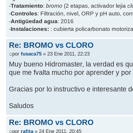
-
Tratamiento
:
bromo
(2 etapas, activador lejia
cl
-
Controles
: Filtración, nivel, ORP y pH auto, co
-
Antigüedad agua
: 2016
-
Instalaciones:
: cubierta policarbonato motoriz
Re: BROMO vs CLORO
por
fusaca75
» 23 Ene 2011, 22:23
Muy bueno Hidromaster, la verdad es q
que me fvalta mucho por aprender y por 
Gracias por lo instructivo e interesante de
Saludos
Re: BROMO vs CLORO
por
rafita
» 24 Ene 2011, 20:45