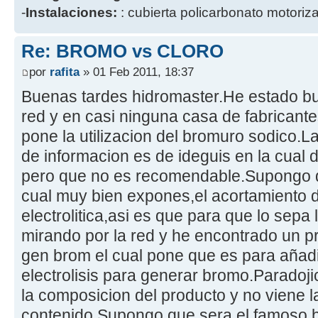
-
Instalaciones:
: cubierta policarbonato motoriz
Re: BROMO vs CLORO
por
rafita
» 01 Feb 2011, 18:37
Buenas tardes hidromaster.He estado bu
red y en casi ninguna casa de fabricantes
pone la utilizacion del bromuro sodico.
de informacion es de ideguis en la cual d
pero que no es recomendable.Supongo qu
cual muy bien expones,el acortamiento de
electrolitica,asi es que para que lo sepa
mirando por la red y he encontrado un p
gen brom el cual pone que es para añadi
electrolisis para generar bromo.Parado
la composicion del producto y no viene 
contenido.Supongo que sera el famoso 