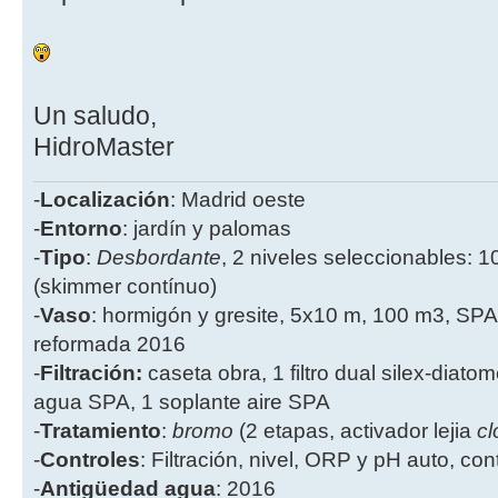
Un saludo,
HidroMaster
-
Localización
: Madrid oeste
-
Entorno
: jardín y palomas
-
Tipo
:
Desbordante
, 2 niveles seleccionables: 1
(skimmer contínuo)
-
Vaso
: hormigón y gresite, 5x10 m, 100 m3, SPA
reformada 2016
-
Filtración:
caseta obra, 1 filtro dual silex-diatome
agua SPA, 1 soplante aire SPA
-
Tratamiento
:
bromo
(2 etapas, activador lejia
cl
-
Controles
: Filtración, nivel, ORP y pH auto, co
-
Antigüedad agua
: 2016