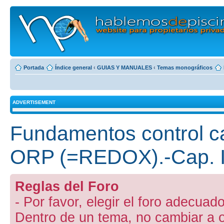
Portada
Índice general
‹
GUIAS Y MANUALES
‹
Temas monográficos
ADVERTISEMENT
Fundamentos control ca
ORP (=REDOX).-Cap. 
Reglas del Foro
- Por favor, elegir el foro adecuado
Dentro de un tema, no cambiar a otr