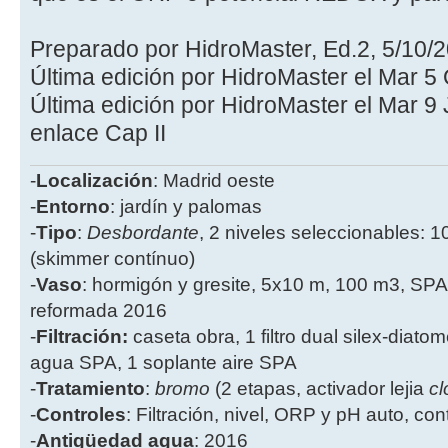
Preparado por HidroMaster, Ed.2, 5/10/
Última edición por HidroMaster el Mar 5 
Última edición por HidroMaster el Mar 9 
enlace Cap II
-
Localización
: Madrid oeste
-
Entorno
: jardín y palomas
-
Tipo
:
Desbordante
, 2 niveles seleccionables: 1
(skimmer contínuo)
-
Vaso
: hormigón y gresite, 5x10 m, 100 m3, SPA
reformada 2016
-
Filtración:
caseta obra, 1 filtro dual silex-diatome
agua SPA, 1 soplante aire SPA
-
Tratamiento
:
bromo
(2 etapas, activador lejia
cl
-
Controles
: Filtración, nivel, ORP y pH auto, co
-
Antigüedad agua
: 2016