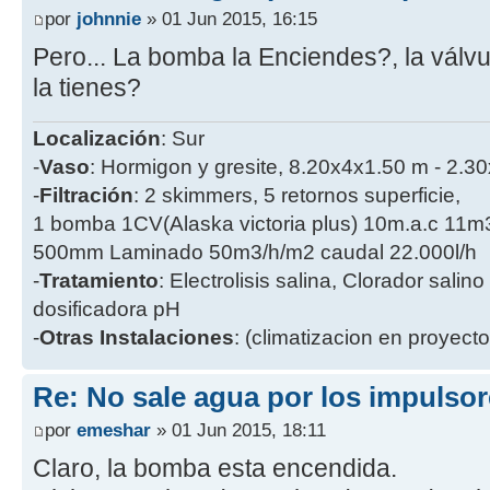
por
johnnie
» 01 Jun 2015, 16:15
Pero... La bomba la Enciendes?, la válv
la tienes?
Localización
: Sur
-
Vaso
: Hormigon y gresite, 8.20x4x1.50 m - 2.
-
Filtración
: 2 skimmers, 5 retornos superficie,
1 bomba 1CV(Alaska victoria plus) 10m.a.c 11m3/h
500mm Laminado 50m3/h/m2 caudal 22.000l/h
-
Tratamiento
: Electrolisis salina, Clorador sal
dosificadora pH
-
Otras Instalaciones
: (climatizacion en proyecto.
Re: No sale agua por los impulsor
por
emeshar
» 01 Jun 2015, 18:11
Claro, la bomba esta encendida.