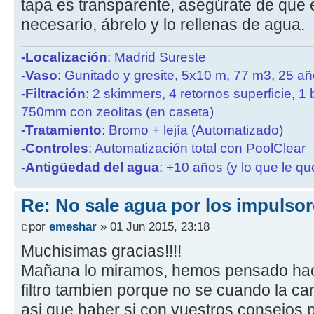
tapa es transparente, asegúrate de que e
necesario, ábrelo y lo rellenas de agua.
-Localización
: Madrid Sureste
-Vaso
: Gunitado y gresite, 5x10 m, 77 m3, 25 a
-Filtración
: 2 skimmers, 4 retornos superficie, 1
750mm con zeolitas (en caseta)
-Tratamiento
: Bromo + lejía (Automatizado)
-Controles
: Automatización total con PoolClear
-Antigüedad del agua
: +10 años (y lo que le qu
Re: No sale agua por los impulsor
por
emeshar
» 01 Jun 2015, 23:18
Muchisimas gracias!!!!
Mañana lo miramos, hemos pensado hac
filtro tambien porque no se cuando la cam
asi que haber si con vuestros consejo