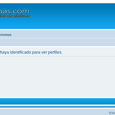
scina/spa
haya identificado para ver perfiles.
El E