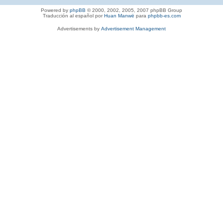
Powered by
phpBB
© 2000, 2002, 2005, 2007 phpBB Group
Traducción al español por
Huan Manwë
para
phpbb-es.com
Advertisements by
Advertisement Management