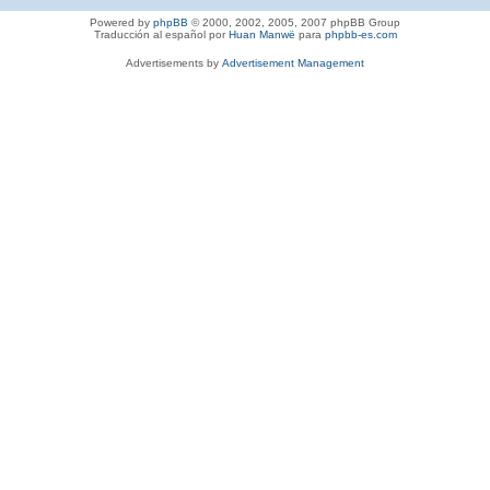
Powered by
phpBB
© 2000, 2002, 2005, 2007 phpBB Group
Traducción al español por
Huan Manwë
para
phpbb-es.com
Advertisements by
Advertisement Management