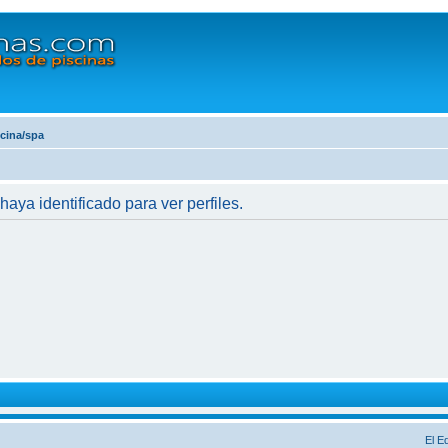
scina/spa
haya identificado para ver perfiles.
El E