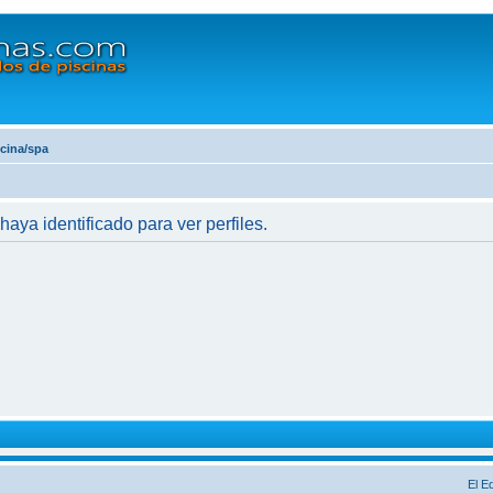
scina/spa
haya identificado para ver perfiles.
El E