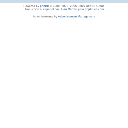
Powered by
phpBB
© 2000, 2002, 2005, 2007 phpBB Group
Traducción al español por
Huan Manwë
para
phpbb-es.com
Advertisements by
Advertisement Management