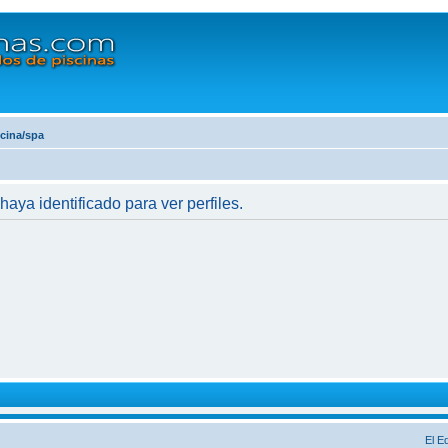
scina/spa
haya identificado para ver perfiles.
El E