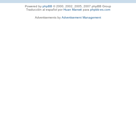
Powered by
phpBB
© 2000, 2002, 2005, 2007 phpBB Group
Traducción al español por
Huan Manwë
para
phpbb-es.com
Advertisements by
Advertisement Management