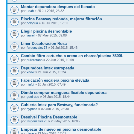
Montar depuradora despues del llenado
por
uoah
» 25 Jul 2015, 23:32
Piscina Bestway redonda, mejorar filtración
por
pelopua
» 16 Jul 2015, 17:32
Elegir piscina desmontable
por
laurel
» 07 May 2015, 09:08
Liner Decoloracion Rosa
por
fergonzalez73
» 01 Jul 2015, 15:46
Cambio filtro cartucho a arena en charco/piscina 3600L
por
pulioretano
» 22 Jun 2015, 10:59
Depuradora Intex estropeada
por
xnow
» 21 Jun 2015, 13:24
Fabricación escalera piscina elevada
por
niaful
» 18 Jun 2015, 07:49
Dónde comprar manguera flexible depuradora
por
gucirube
» 06 Jun 2015, 18:44
Cubierta Intex para Bestway, funcionaria?
por
hypnas
» 02 Jun 2015, 23:30
Desnivel Piscina Desmontable
por
fergonzalez73
» 26 May 2015, 16:05
Empezar de nuevo en piscina desmontable
por
circe
» 13 May 2015, 17:01