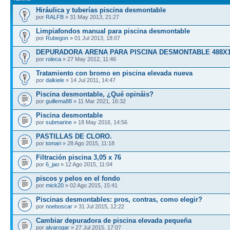
Hiráulica y tuberías piscina desmontable
por
RALFB
» 31 May 2013, 21:27
Limpiafondos manual para piscina desmontable
por
Rubegon
» 01 Jul 2013, 18:07
DEPURADORA ARENA PARA PISCINA DESMONTABLE 488X1
por
roleca
» 27 May 2012, 11:46
Tratamiento con bromo en piscina elevada nueva
por
dalkiele
» 14 Jul 2011, 14:47
Piscina desmontable, ¿Qué opináis?
por
guillema88
» 11 Mar 2021, 16:32
Piscina desmontable
por
submarine
» 18 May 2016, 14:56
PASTILLAS DE CLORO.
por
tomari
» 28 Ago 2015, 11:18
Filtración piscina 3,05 x 76
por
6_jao
» 12 Ago 2015, 11:04
piscos y pelos en el fondo
por
mick20
» 02 Ago 2015, 15:41
Piscinas desmontables: pros, contras, como elegir?
por
noeboscar
» 31 Jul 2015, 12:22
Cambiar depuradora de piscina elevada pequeña
por
alvarogar
» 27 Jul 2015, 17:07