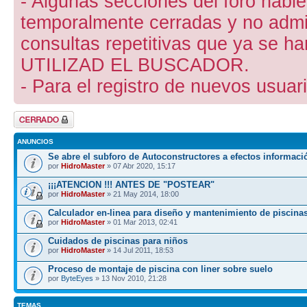
- Algunas secciones del foro hab
temporalmente cerradas y no admite
consultas repetitivas que ya se ha
UTILIZAD EL BUSCADOR.
- Para el registro de nuevos usuari
Foro cerrado
ANUNCIOS
Se abre el subforo de Autoconstructores a efectos informaci
por
HidroMaster
» 07 Abr 2020, 15:17
¡¡¡ATENCION !!! ANTES DE "POSTEAR"
por
HidroMaster
» 21 May 2014, 18:00
Calculador en-linea para diseño y mantenimiento de piscina
por
HidroMaster
» 01 Mar 2013, 02:41
Cuidados de piscinas para niños
por
HidroMaster
» 14 Jul 2011, 18:53
Proceso de montaje de piscina con liner sobre suelo
por
ByteEyes
» 13 Nov 2010, 21:28
TEMAS