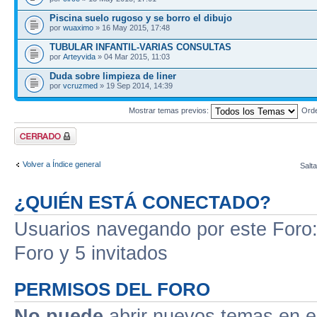
Piscina suelo rugoso y se borro el dibujo
por
wuaximo
» 16 May 2015, 17:48
TUBULAR INFANTIL-VARIAS CONSULTAS
por
Arteyvida
» 04 Mar 2015, 11:03
Duda sobre limpieza de liner
por
vcruzmed
» 19 Sep 2014, 14:39
Mostrar temas previos:
Ord
Foro cerrado
Volver a Índice general
Salta
¿QUIÉN ESTÁ CONECTADO?
Usuarios navegando por este Foro: 
Foro y 5 invitados
PERMISOS DEL FORO
No puede
abrir nuevos temas en e