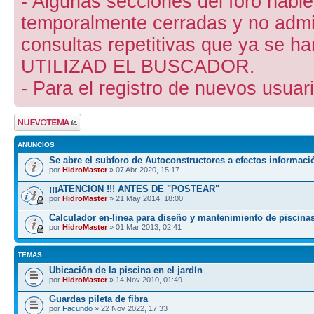
- Algunas secciones del foro hab
temporalmente cerradas y no admite
consultas repetitivas que ya se ha
UTILIZAD EL BUSCADOR.
- Para el registro de nuevos usuari
Publicar un nuevo
tema
ANUNCIOS
Se abre el subforo de Autoconstructores a efectos informaci
por
HidroMaster
» 07 Abr 2020, 15:17
¡¡¡ATENCION !!! ANTES DE "POSTEAR"
por
HidroMaster
» 21 May 2014, 18:00
Calculador en-linea para diseño y mantenimiento de piscina
por
HidroMaster
» 01 Mar 2013, 02:41
TEMAS
Ubicación de la piscina en el jardín
por
HidroMaster
» 14 Nov 2010, 01:49
Guardas pileta de fibra
por
Facundo
» 22 Nov 2022, 17:33