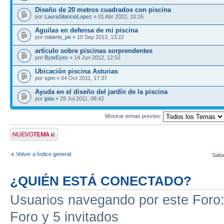
Diseño de 20 metros cuadrados con piscina
por
LauraSilancioLopez
» 01 Abr 2022, 10:26
Aguilas en defensa de mi piscina
por
roberto_pe
» 10 Sep 2013, 13:22
artículo sobre piscinas sorprendentes
por
ByteEyes
» 14 Jun 2012, 12:52
Ubicación piscina Asturias
por
spm
» 04 Oct 2011, 17:37
Ayuda en el diseño del jardín de la piscina
por
jpita
» 29 Jul 2011, 08:42
Mostrar temas previos:
Publicar un nuevo
tema
Volver a Índice general
Salta
¿QUIÉN ESTÁ CONECTADO?
Usuarios navegando por este Foro: 
Foro y 5 invitados