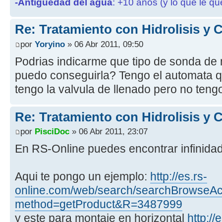
-Antigüedad del agua
: +10 años (y lo que le qu
Re: Tratamiento con Hidrolisis y
por
Yoryino
» 06 Abr 2011, 09:50
Podrias indicarme que tipo de sonda de n
puedo conseguirla? Tengo el automata q
tengo la valvula de llenado pero no teng
Re: Tratamiento con Hidrolisis y
por
PisciDoc
» 06 Abr 2011, 23:07
En RS-Online puedes encontrar infinida
Aqui te pongo un ejemplo:
http://es.rs-
online.com/web/search/searchBrowseAct
method=getProduct&R=3487999
y este para montaje en horizontal
http://