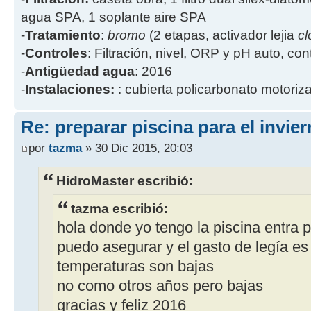
agua SPA, 1 soplante aire SPA
-
Tratamiento
:
bromo
(2 etapas, activador lejia
cl
-
Controles
: Filtración, nivel, ORP y pH auto, co
-
Antigüedad agua
: 2016
-
Instalaciones:
: cubierta policarbonato motoriz
Re: preparar piscina para el invie
por
tazma
» 30 Dic 2015, 20:03
HidroMaster escribió:
tazma escribió:
hola donde yo tengo la piscina entra p
puedo asegurar y el gasto de legía es
temperaturas son bajas
no como otros años pero bajas
gracias y feliz 2016