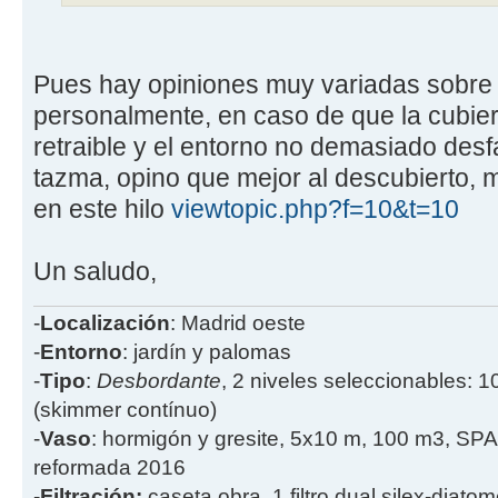
Pues hay opiniones muy variadas sobre 
personalmente, en caso de que la cubiert
retraible y el entorno no demasiado des
tazma, opino que mejor al descubierto, 
en este hilo
viewtopic.php?f=10&t=10
Un saludo,
-
Localización
: Madrid oeste
-
Entorno
: jardín y palomas
-
Tipo
:
Desbordante
, 2 niveles seleccionables: 1
(skimmer contínuo)
-
Vaso
: hormigón y gresite, 5x10 m, 100 m3, SPA
reformada 2016
-
Filtración:
caseta obra, 1 filtro dual silex-diatome