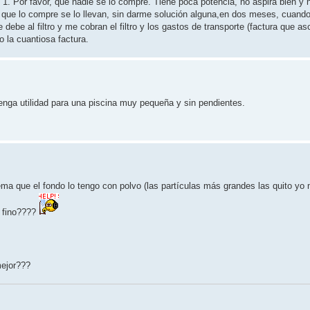
c 1. Por favor, que nadie se lo compre. Tiene poca potencia, no aspira bien y 
 que lo compre se lo llevan, sin darme solución alguna,en dos meses, cuand
be al filtro y me cobran el filtro y los gastos de transporte (factura que as
o la cuantiosa factura.
enga utilidad para una piscina muy pequeña y sin pendientes.
lema que el fondo lo tengo con polvo (las partículas más grandes las quito yo
o fino????
mejor???