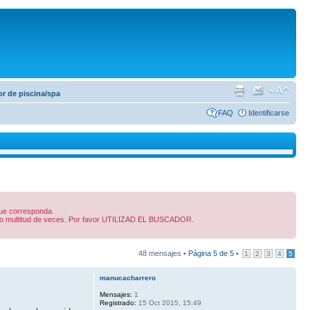
r de piscina/spa
FAQ
Identificarse
 que corresponda.
dido multitud de veces. Por favor UTILIZAD EL BUSCADOR.
48 mensajes •
Página
5
de
5
•
1
2
3
4
5
manucacharrero
Mensajes:
1
Registrado:
15 Oct 2015, 15:49