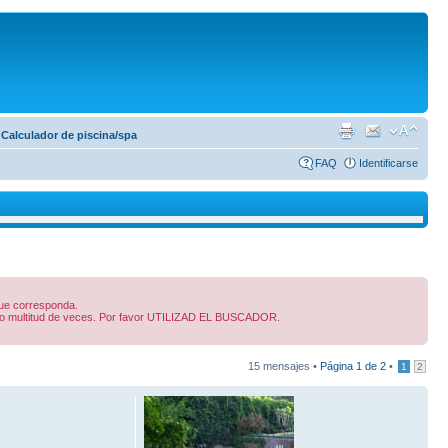
Calculador de piscina/spa
FAQ
Identificarse
 que corresponda.
dido multitud de veces. Por favor UTILIZAD EL BUSCADOR.
15 mensajes •
Página
1
de
2
•
1
2