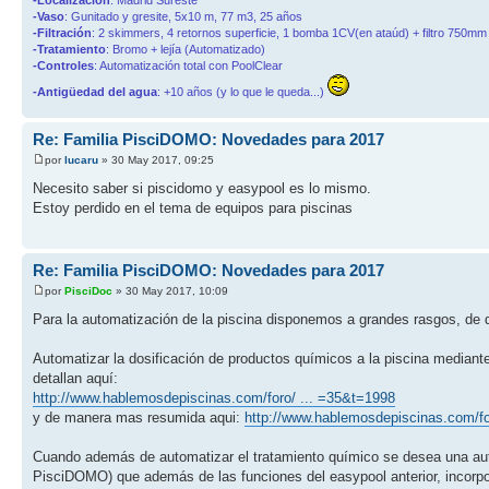
-Vaso
: Gunitado y gresite, 5x10 m, 77 m3, 25 años
-Filtración
: 2 skimmers, 4 retornos superficie, 1 bomba 1CV(en ataúd) + filtro 750mm 
-Tratamiento
: Bromo + lejía (Automatizado)
-Controles
: Automatización total con PoolClear
-Antigüedad del agua
: +10 años (y lo que le queda...)
Re: Familia PisciDOMO: Novedades para 2017
por
lucaru
» 30 May 2017, 09:25
Necesito saber si piscidomo y easypool es lo mismo.
Estoy perdido en el tema de equipos para piscinas
Re: Familia PisciDOMO: Novedades para 2017
por
PisciDoc
» 30 May 2017, 10:09
Para la automatización de la piscina disponemos a grandes rasgos, de d
Automatizar la dosificación de productos químicos a la piscina median
detallan aquí:
http://www.hablemosdepiscinas.com/foro/ ... =35&t=1998
y de manera mas resumida aqui:
http://www.hablemosdepiscinas.com/fo
Cuando además de automatizar el tratamiento químico se desea una auto
PisciDOMO) que además de las funciones del easypool anterior, incorpor