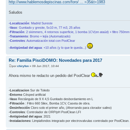
http://www.hablemosdepiscinas.com/foro/ ... =35&t=1983
Saludos
-Localización
: Madrid Sureste
-Vaso
: Gunitado y gresite, 5x10 m, 77 m3, 25 años
-Filtración
: 2 skimmers, 4 retornos superficie, 1 bomba 1CV(en ataúd) + filtro 750mm 
-Tratamiento
: Bromo + lejía (Automatizado)
-Controles
: Automatización total con PoolClear
-Antigüedad del agua
: +10 años (y lo que le queda...)
Re: Familia PisciDOMO: Novedades para 2017
por
chiryfon
» 09 Jun 2017, 10:44
Ahora mismo te redacto un pedido del PoolClear
-Localizacion
Sur de Toledo
-Entorno
Césped artificial
-Vaso
Rectángulo de 9 X 4,5 Gunitado desbordamiento en L
-Filtración
: Filtro 660 Silex, Bomba 1CV, Caseta de obra.
-Desinfección
Cloro solo el primer año, (Ahorrando para clorador salino)
-Controles
: Controlador de ORP/pH PoolClean LFI
-Antigüedad del agua
: 2021
-Instalaciones:
Limpiafondos integrado por electrovalvulas controlado por PoolClean.