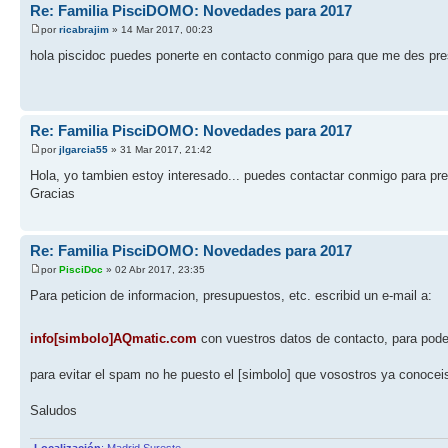
Re: Familia PisciDOMO: Novedades para 2017
por
ricabrajim
» 14 Mar 2017, 00:23
hola piscidoc puedes ponerte en contacto conmigo para que me des pre
Re: Familia PisciDOMO: Novedades para 2017
por
jlgarcia55
» 31 Mar 2017, 21:42
Hola, yo tambien estoy interesado... puedes contactar conmigo para pre
Gracias
Re: Familia PisciDOMO: Novedades para 2017
por
PisciDoc
» 02 Abr 2017, 23:35
Para peticion de informacion, presupuestos, etc. escribid un e-mail a:
info[simbolo]AQmatic.com
con vuestros datos de contacto, para pode
para evitar el spam no he puesto el [simbolo] que vosostros ya conoceis.
Saludos
-Localización
: Madrid Sureste