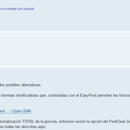
con zeolitas (en caseta)
os posibles alternativas:
te bombas dosificadoras que, controladas con el EasyPool permiten las funci
ro/ ... =11&t=3346
matización TOTAL de la piscina, entonces existe la opción del PoolClear (e
a todas las descritas aquí: