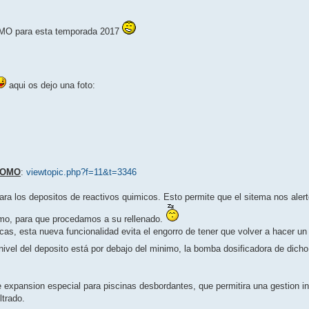
DOMO para esta temporada 2017
aqui os dejo una foto:
iDOMO
:
viewtopic.php?f=11&t=3346
ara los depositos de reactivos quimicos. Esto permite que el sitema nos aler
nimo, para que procedamos a su rellenado.
s, esta nueva funcionalidad evita el engorro de tener que volver a hacer u
nivel del deposito está por debajo del minimo, la bomba dosificadora de dich
 expansion especial para piscinas desbordantes, que permitira una gestion i
ltrado.