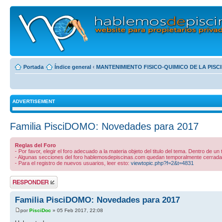
Portada
Índice general
‹
MANTENIMIENTO FISICO-QUIMICO DE LA PISC
ADVERTISEMENT
Familia PisciDOMO: Novedades para 2017
Reglas del Foro
- Por favor, elegir el foro adecuado a la materia objeto del titulo del tema. Dentro de un
- Algunas secciones del foro hablemosdepiscinas.com quedan temporalmente cerradas 
- Para el registro de nuevos usuarios, leer esto:
viewtopic.php?f=2&t=4831
Publicar una
respuesta
Familia PisciDOMO: Novedades para 2017
por
PisciDoc
» 05 Feb 2017, 22:08