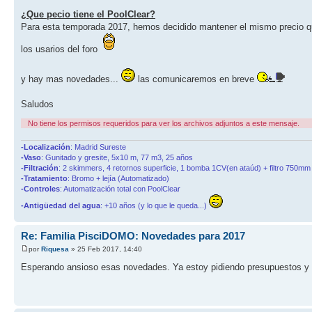
¿Que pecio tiene el PoolClear?
Para esta temporada 2017, hemos decidido mantener el mismo precio q
los usarios del foro
y hay mas novedades...
las comunicaremos en breve
Saludos
No tiene los permisos requeridos para ver los archivos adjuntos a este mensaje.
-Localización
: Madrid Sureste
-Vaso
: Gunitado y gresite, 5x10 m, 77 m3, 25 años
-Filtración
: 2 skimmers, 4 retornos superficie, 1 bomba 1CV(en ataúd) + filtro 750mm 
-Tratamiento
: Bromo + lejía (Automatizado)
-Controles
: Automatización total con PoolClear
-Antigüedad del agua
: +10 años (y lo que le queda...)
Re: Familia PisciDOMO: Novedades para 2017
por
Riquesa
» 25 Feb 2017, 14:40
Esperando ansioso esas novedades. Ya estoy pidiendo presupuestos y qui