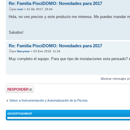
Re: Familia PisciDOMO: Novedades para 2017
por
susi
» 21 Dic 2017, 18:44
Hola, no veo precios y este producto me interesa. Me puedes mandar m
Saludos!
Re: Familia PisciDOMO: Novedades para 2017
por
Nacymar
» 03 Ene 2018, 11:34
Muy completo el equipo. Para que tipo de instalaciones esta pensado? 
Mostrar mensajes pr
Publicar una
respuesta
Volver a Instrumentación y Automatización de la Piscina
ADVERTISEMENT