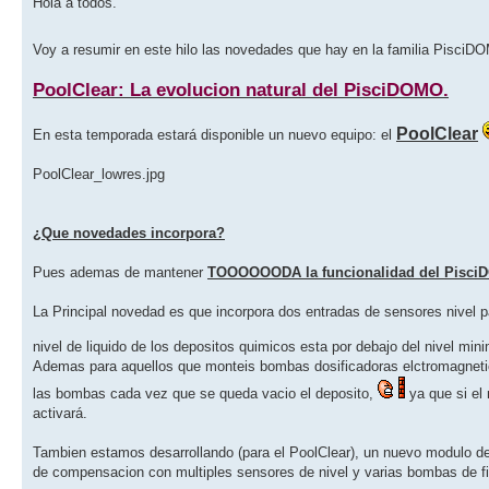
Hola a todos.
Voy a resumir en este hilo las novedades que hay en la familia Pisci
PoolClear: La evolucion natural del PisciDOMO.
PoolClear
En esta temporada estará disponible un nuevo equipo: el
PoolClear_lowres.jpg
¿Que novedades incorpora?
Pues ademas de mantener
TOOOOOODA la funcionalidad del Pisc
La Principal novedad es que incorpora dos entradas de sensores nivel p
nivel de liquido de los depositos quimicos esta por debajo del nivel mi
Ademas para aquellos que monteis bombas dosificadoras elctromagnetica
las bombas cada vez que se queda vacio el deposito,
ya que si el 
activará.
Tambien estamos desarrollando (para el PoolClear), un nuevo modulo de
de compensacion con multiples sensores de nivel y varias bombas de fi