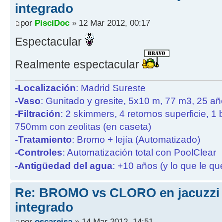
integrado
por
PisciDoc
» 12 Mar 2012, 00:17
Espectacular
Realmente espectacular
-Localización
: Madrid Sureste
-Vaso
: Gunitado y gresite, 5x10 m, 77 m3, 25 a
-Filtración
: 2 skimmers, 4 retornos superficie, 1
750mm con zeolitas (en caseta)
-Tratamiento
: Bromo + lejía (Automatizado)
-Controles
: Automatización total con PoolClear
-Antigüedad del agua
: +10 años (y lo que le qu
Re: BROMO vs CLORO en jacuzzi
integrado
por
oscareisa
» 14 Mar 2012, 14:51