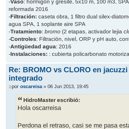
-
Vaso
: hormigón y gresite, 5x10 m, 100 m3, SPA
reformada 2016
-
Filtración:
caseta obra, 1 filtro dual silex-diatome
agua SPA, 1 soplante aire SPA
-
Tratamiento
:
bromo
(2 etapas, activador lejia
cl
-
Controles
: Filtración, nivel, ORP y pH auto, co
-
Antigüedad agua
: 2016
-
Instalaciones:
: cubierta policarbonato motoriz
Re: BROMO vs CLORO en jacuzzi
integrado
por
oscareisa
» 06 Jun 2013, 19:45
HidroMaster escribió:
Hola oscarreisa
Perdona el retraso, casi se me pasa est