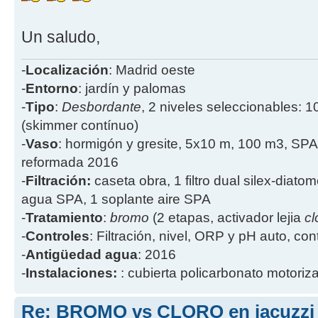
Un saludo,
-
Localización
: Madrid oeste
-
Entorno
: jardín y palomas
-
Tipo
:
Desbordante
, 2 niveles seleccionables: 1
(skimmer contínuo)
-
Vaso
: hormigón y gresite, 5x10 m, 100 m3, SPA
reformada 2016
-
Filtración:
caseta obra, 1 filtro dual silex-diatome
agua SPA, 1 soplante aire SPA
-
Tratamiento
:
bromo
(2 etapas, activador lejia
cl
-
Controles
: Filtración, nivel, ORP y pH auto, co
-
Antigüedad agua
: 2016
-
Instalaciones:
: cubierta policarbonato motoriz
Re: BROMO vs CLORO en jacuzzi