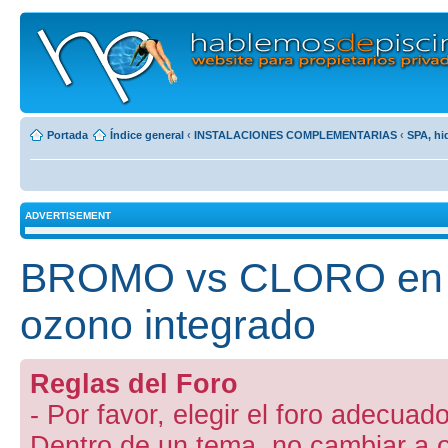
Portada
Índice general
‹
INSTALACIONES COMPLEMENTARIAS
‹
SPA, hi
ADVERTISEMENT
BROMO vs CLORO en j
ozono integrado
Reglas del Foro
- Por favor, elegir el foro adecuado
Dentro de un tema, no cambiar a otr