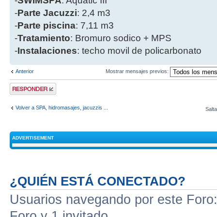
-
SWIMSPA
: Aquatic III
-
Parte
Jacuzzi
: 2,4 m3
-
Parte piscina
: 7,11 m3
-
Tratamiento
: Bromuro sodico + MPS
-
Instalaciones
: techo movil de policarbonato
Anterior
Mostrar mensajes previos:
Publicar una
respuesta
Volver a SPA, hidromasajes, jacuzzis ...
Salta
ADVERTISEMENT
¿QUIÉN ESTÁ CONECTADO?
Usuarios navegando por este Foro: 
Foro y 1 invitado