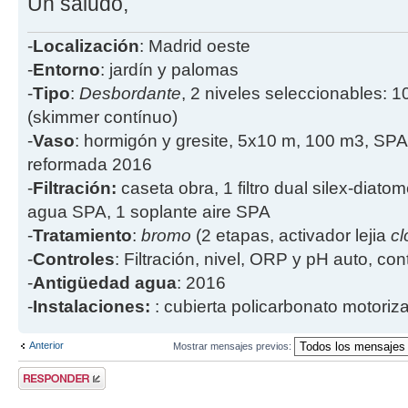
Un saludo,
-
Localización
: Madrid oeste
-
Entorno
: jardín y palomas
-
Tipo
:
Desbordante
, 2 niveles seleccionables: 1
(skimmer contínuo)
-
Vaso
: hormigón y gresite, 5x10 m, 100 m3, SPA
reformada 2016
-
Filtración:
caseta obra, 1 filtro dual silex-diatome
agua SPA, 1 soplante aire SPA
-
Tratamiento
:
bromo
(2 etapas, activador lejia
cl
-
Controles
: Filtración, nivel, ORP y pH auto, co
-
Antigüedad agua
: 2016
-
Instalaciones:
: cubierta policarbonato motoriz
Anterior
Mostrar mensajes previos:
Publicar una
respuesta