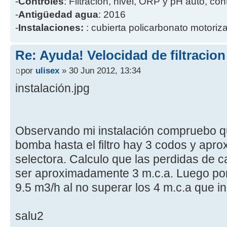
-
Controles
: Filtración, nivel, ORP y pH auto, co
-
Antigüedad agua
: 2016
-
Instalaciones:
: cubierta policarbonato motoriz
Re: Ayuda! Velocidad de filtracio
por
ulisex
» 30 Jun 2012, 13:34
instalación.jpg
Observando mi instalación compruebo qu
bomba hasta el filtro hay 3 codos y apro
selectora. Calculo que las perdidas de ca
ser aproximadamente 3 m.c.a. Luego por
9.5 m3/h al no superar los 4 m.c.a que in
salu2