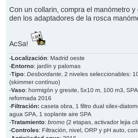
Con un collarin, compra el manómetro y 
den los adaptadores de la rosca manómetr
AcSa!
-
Localización
: Madrid oeste
-
Entorno
: jardín y palomas
-
Tipo
:
Desbordante
, 2 niveles seleccionables: 1
(skimmer contínuo)
-
Vaso
: hormigón y gresite, 5x10 m, 100 m3, SPA
reformada 2016
-
Filtración:
caseta obra, 1 filtro dual silex-diatome
agua SPA, 1 soplante aire SPA
-
Tratamiento
:
bromo
(2 etapas, activador lejia
cl
-
Controles
: Filtración, nivel, ORP y pH auto, co