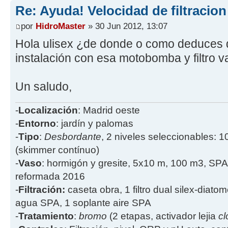
Re: Ayuda! Velocidad de filtracio
por
HidroMaster
» 30 Jun 2012, 13:07
Hola ulisex ¿de donde o como deduces q
instalación con esa motobomba y filtro v
Un saludo,
-
Localización
: Madrid oeste
-
Entorno
: jardín y palomas
-
Tipo
:
Desbordante
, 2 niveles seleccionables: 1
(skimmer contínuo)
-
Vaso
: hormigón y gresite, 5x10 m, 100 m3, SPA
reformada 2016
-
Filtración:
caseta obra, 1 filtro dual silex-diatome
agua SPA, 1 soplante aire SPA
-
Tratamiento
:
bromo
(2 etapas, activador lejia
cl