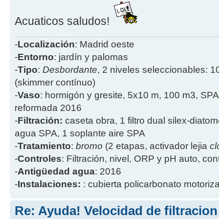
Acuaticos saludos!
-
Localización
: Madrid oeste
-
Entorno
: jardín y palomas
-
Tipo
:
Desbordante
, 2 niveles seleccionables: 1
(skimmer contínuo)
-
Vaso
: hormigón y gresite, 5x10 m, 100 m3, SPA
reformada 2016
-
Filtración:
caseta obra, 1 filtro dual silex-diatome
agua SPA, 1 soplante aire SPA
-
Tratamiento
:
bromo
(2 etapas, activador lejia
cl
-
Controles
: Filtración, nivel, ORP y pH auto, co
-
Antigüedad agua
: 2016
-
Instalaciones:
: cubierta policarbonato motoriz
Re: Ayuda! Velocidad de filtracio