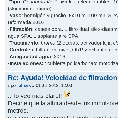
-
Tipo
:
Desbordante
, 2 niveles seleccionables: 1
(skimmer contínuo)
-
Vaso
: hormigón y gresite, 5x10 m, 100 m3, SPA
reformada 2016
-
Filtración:
caseta obra, 1 filtro dual silex-diatome
agua SPA, 1 soplante aire SPA
-
Tratamiento
:
bromo
(2 etapas, activador lejia
cl
-
Controles
: Filtración, nivel, ORP y pH auto, co
-
Antigüedad agua
: 2016
-
Instalaciones:
: cubierta policarbonato motoriz
Re: Ayuda! Velocidad de filtracio
por
ulisex
» 01 Jul 2012, 12:03
... lo veo mas claro!!
Decirte que la altura desde los impulsor
metros.