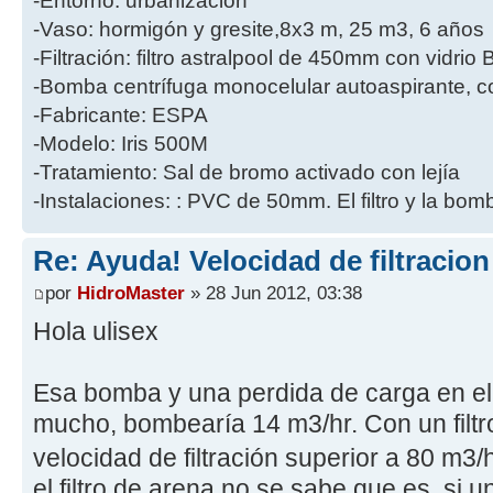
-Entorno: urbanizacion
-Vaso: hormigón y gresite,8x3 m, 25 m3, 6 años
-Filtración: filtro astralpool de 450mm con vidri
-Bomba centrífuga monocelular autoaspirante, co
-Fabricante: ESPA
-Modelo: Iris 500M
-Tratamiento: Sal de bromo activado con lejía
-Instalaciones: : PVC de 50mm. El filtro y la bo
Re: Ayuda! Velocidad de filtracio
por
HidroMaster
» 28 Jun 2012, 03:38
Hola ulisex
Esa bomba y una perdida de carga en el 
mucho, bombearía 14 m3/hr. Con un filtr
velocidad de filtración superior a 80 m3
el filtro de arena no se sabe que es, si u