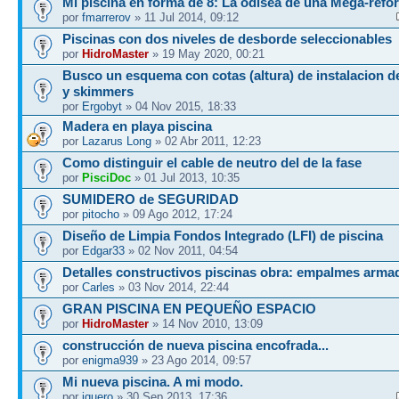
Mi piscina en forma de 8: La odisea de una Mega-refo
por
fmarrerov
» 11 Jul 2014, 09:12
Piscinas con dos niveles de desborde seleccionables
por
HidroMaster
» 19 May 2020, 00:21
Busco un esquema con cotas (altura) de instalacion d
y skimmers
por
Ergobyt
» 04 Nov 2015, 18:33
Madera en playa piscina
por
Lazarus Long
» 02 Abr 2011, 12:23
Como distinguir el cable de neutro del de la fase
por
PisciDoc
» 01 Jul 2013, 10:35
SUMIDERO de SEGURIDAD
por
pitocho
» 09 Ago 2012, 17:24
Diseño de Limpia Fondos Integrado (LFI) de piscina
por
Edgar33
» 02 Nov 2011, 04:54
Detalles constructivos piscinas obra: empalmes arma
por
Carles
» 03 Nov 2014, 22:44
GRAN PISCINA EN PEQUEÑO ESPACIO
por
HidroMaster
» 14 Nov 2010, 13:09
construcción de nueva piscina encofrada...
por
enigma939
» 23 Ago 2014, 09:57
Mi nueva piscina. A mi modo.
por
jquero
» 30 Sep 2013, 17:36