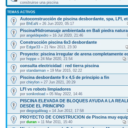
construirse una piscina
TEMAS ACTIVOS
Autoconstrucción de piscina desbordante, spa, LFI, et
por
BhEaN
» 26 Jun 2020, 05:17
Piscina/Hidromasaje ambientada en Bali piedra natural
por
angeldepedro
» 16 Jul 2020, 21:46
Construcción piscina 6x3 desbordante
por
Edgar33
» 21 Nov 2013, 23:30
Proyecto: piscina irregular de arena completamente 
por
hoppe
» 24 Mar 2020, 21:54
consulta electricidad : red tierra piscina
por
standarman
» 19 Mar 2015, 02:22
Piscina desbordante 9 x 4,5 de principio a fin
por
chiryfon
» 27 Jun 2021, 20:29
LFI vs robots limpiadores
por
sonikreload
» 05 May 2022, 14:46
PISCINA ELEVADA DE BLOQUES AYUDA A LA REAL
DESDE EL PRINCIPIO
por
diegogalileag
» 14 Jun 2012, 17:58
PROYECTO DE CONSTRUCION de Piscina muy equi
por
duran
» 11 Mar 2011, 15:40