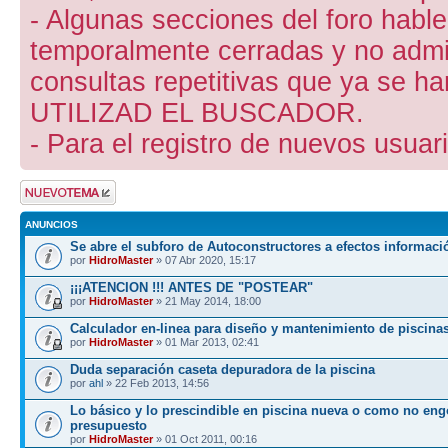
- Algunas secciones del foro hab
temporalmente cerradas y no admite
consultas repetitivas que ya se ha
UTILIZAD EL BUSCADOR.
- Para el registro de nuevos usuari
Publicar un nuevo
tema
ANUNCIOS
Se abre el subforo de Autoconstructores a efectos informaci
por
HidroMaster
» 07 Abr 2020, 15:17
¡¡¡ATENCION !!! ANTES DE "POSTEAR"
por
HidroMaster
» 21 May 2014, 18:00
Calculador en-linea para diseño y mantenimiento de piscina
por
HidroMaster
» 01 Mar 2013, 02:41
Duda separación caseta depuradora de la piscina
por
ahl
» 22 Feb 2013, 14:56
Lo básico y lo prescindible en piscina nueva o como no eng
presupuesto
por
HidroMaster
» 01 Oct 2011, 00:16