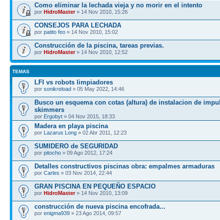
Como eliminar la lechada vieja y no morir en el intento
por
HidroMaster
» 14 Nov 2010, 15:26
CONSEJOS PARA LECHADA
por
patito feo
» 14 Nov 2010, 15:02
Construcción de la piscina, tareas previas.
por
HidroMaster
» 14 Nov 2010, 12:52
TEMAS
LFI vs robots limpiadores
por
sonikreload
» 05 May 2022, 14:46
Busco un esquema con cotas (altura) de instalacion de impu
skimmers
por
Ergobyt
» 04 Nov 2015, 18:33
Madera en playa piscina
por
Lazarus Long
» 02 Abr 2011, 12:23
SUMIDERO de SEGURIDAD
por
pitocho
» 09 Ago 2012, 17:24
Detalles constructivos piscinas obra: empalmes armaduras
por
Carles
» 03 Nov 2014, 22:44
GRAN PISCINA EN PEQUEÑO ESPACIO
por
HidroMaster
» 14 Nov 2010, 13:09
construcción de nueva piscina encofrada...
por
enigma939
» 23 Ago 2014, 09:57