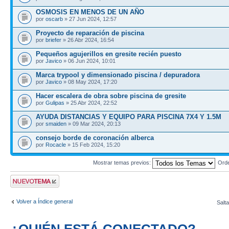
OSMOSIS EN MENOS DE UN AÑO
por
oscarb
» 27 Jun 2024, 12:57
Proyecto de reparación de piscina
por
briefer
» 26 Abr 2024, 16:54
Pequeños agujerillos en gresite recién puesto
por
Javico
» 06 Jun 2024, 10:01
Marca trypool y dimensionado piscina / depuradora
por
Javico
» 08 May 2024, 17:20
Hacer escalera de obra sobre piscina de gresite
por
Gulipas
» 25 Abr 2024, 22:52
AYUDA DISTANCIAS Y EQUIPO PARA PISCINA 7X4 Y 1.5M
por
smaiden
» 09 Mar 2024, 20:13
consejo borde de coronación alberca
por
Rocacle
» 15 Feb 2024, 15:20
Mostrar temas previos:
Ord
Publicar un nuevo
tema
Volver a Índice general
Salta