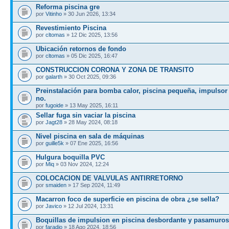
Reforma piscina gre
por
Vitinho
» 30 Jun 2026, 13:34
Revestimiento Piscina
por
cltomas
» 12 Dic 2025, 13:56
Ubicación retornos de fondo
por
cltomas
» 05 Dic 2025, 16:47
CONSTRUCCION CORONA Y ZONA DE TRANSITO
por
galarth
» 30 Oct 2025, 09:36
Preinstalación para bomba calor, piscina pequeña, impulsor 
no.
por
fugoide
» 13 May 2025, 16:11
Sellar fuga sin vaciar la piscina
por
Jagt28
» 28 May 2024, 08:18
Nivel piscina en sala de máquinas
por
guille5k
» 07 Ene 2025, 16:56
Hulgura boquilla PVC
por
Miq
» 03 Nov 2024, 12:24
COLOCACION DE VALVULAS ANTIRRETORNO
por
smaiden
» 17 Sep 2024, 11:49
Macarron foco de superficie en piscina de obra ¿se sella?
por
Javico
» 12 Jul 2024, 13:31
Boquillas de impulsion en piscina desbordante y pasamuros
por
faradio
» 18 Ago 2024, 18:56