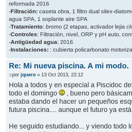
reformada 2016
-
Filtración:
caseta obra, 1 filtro dual silex-diatome
agua SPA, 1 soplante aire SPA
-
Tratamiento
:
bromo
(2 etapas, activador lejia
cl
-
Controles
: Filtración, nivel, ORP y pH auto, co
-
Antigüedad agua
: 2016
-
Instalaciones:
: cubierta policarbonato motoriz
Re: Mi nueva piscina. A mi modo.
por
jquero
» 13 Oct 2013, 22:12
Hola a todos y en especial a Piscidoc d
todo el domingo
, bueno pero básicame
estaba dando el hacer un pequeños esqu
futura piscina.... aunque el futuro ya est
He seguido estudiando... y viendo todo lo