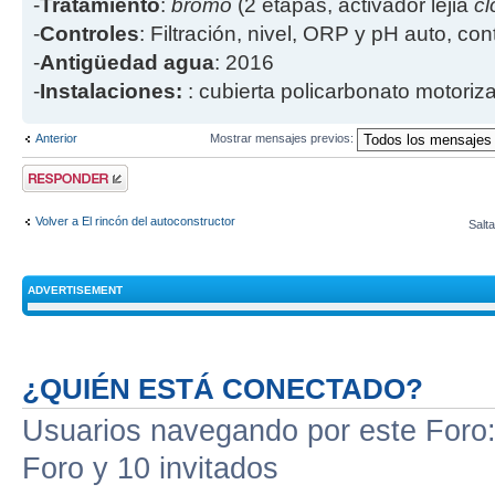
-
Tratamiento
:
bromo
(2 etapas, activador lejia
cl
-
Controles
: Filtración, nivel, ORP y pH auto, co
-
Antigüedad agua
: 2016
-
Instalaciones:
: cubierta policarbonato motoriz
Anterior
Mostrar mensajes previos:
Publicar una
respuesta
Volver a El rincón del autoconstructor
Salta
ADVERTISEMENT
¿QUIÉN ESTÁ CONECTADO?
Usuarios navegando por este Foro: 
Foro y 10 invitados