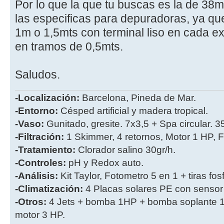
Por lo que la que tu buscas es la de 38
las especificas para depuradoras, ya qu
1m o 1,5mts con terminal liso en cada ex
en tramos de 0,5mts.
Saludos.
-Localización:
Barcelona, Pineda de Mar.
-Entorno:
Césped artificial y madera tropical.
-Vaso:
Gunitado, gresite. 7x3,5 + Spa circular. 
-Filtración:
1 Skimmer, 4 retornos, Motor 1 HP, Fi
-Tratamiento:
Clorador salino 30gr/h.
-Controles:
pH y Redox auto.
-Análisis:
Kit Taylor, Fotometro 5 en 1 + tiras fos
-Climatización:
4 Placas solares PE con sensor
-Otros:
4 Jets + bomba 1HP + bomba soplante 1
motor 3 HP.